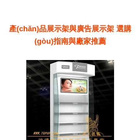
產(chǎn)品展示架與廣告展示架 選購
(gòu)指南與廠家推薦