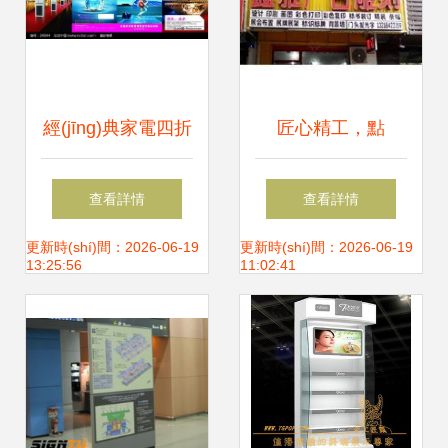
經(jīng)典家電四折
匠心精工，點
頁(yè)P(yáng)SD
(diǎn)亮品牌——
查看詳情
查看詳情
模板 設(shè)計(jì)
揚(yáng)州市維揚
更新時(shí)間：2026-06-19
更新時(shí)間：2026-06-19
13:25:56
11:02:41
靈感與實(shí)用技
(yáng)區(qū)鑫雅
巧
圖文工作室廣告制
作全解析